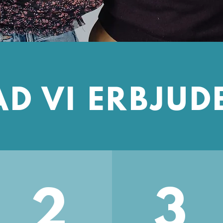
D VI ERBJUD
2
3