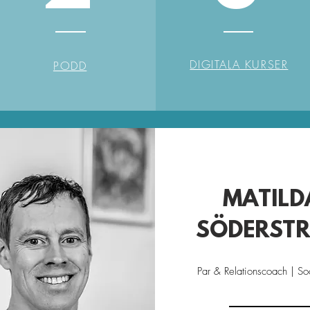
DIGITALA KURSER
PODD
MATILD
SÖDERST
Par & Relationscoach | S