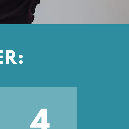
ER:
4