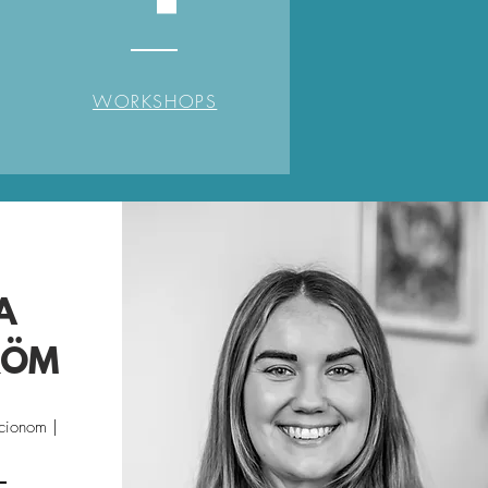
WORKSHOPS
A
RÖM
ocionom |