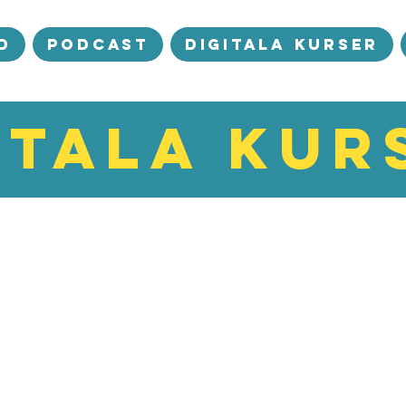
d
Podcast
Digitala kurser
itala kur