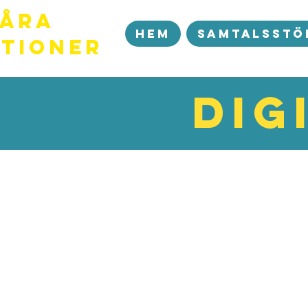
Våra
Hem
Samtalsstö
ationer
Dig