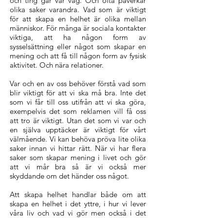
och ting går vår väg. Och ofta påverkar
olika saker varandra. Vad som är viktigt
för att skapa en helhet är olika mellan
människor. För många är sociala kontakter
viktiga, att ha någon form av
sysselsättning eller något som skapar en
mening och att få till någon form av fysisk
aktivitet. Och nära relationer.
Var och en av oss behöver förstå vad som
blir viktigt för att vi ska må bra. Inte det
som vi får till oss utifrån att vi ska göra,
exempelvis det som reklamen vill få oss
att tro är viktigt. Utan det som vi var och
en själva upptäcker är viktigt för vårt
välmående. Vi kan behöva pröva lite olika
saker innan vi hittar rätt.
När vi har flera
saker som skapar mening i livet och gör
att vi mår bra så är vi också mer
skyddande om det händer oss något.
Att skapa helhet handlar både om att
skapa en helhet i det yttre, i hur vi lever
våra liv och vad vi gör men också i det